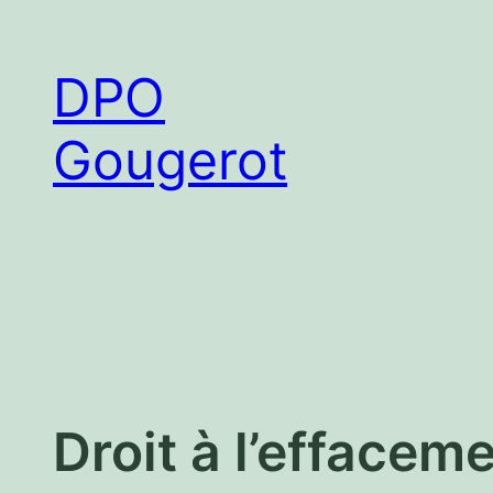
Aller
au
DPO
contenu
Gougerot
Droit à l’effaceme