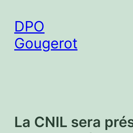
Aller
au
DPO
contenu
Gougerot
La CNIL sera pré