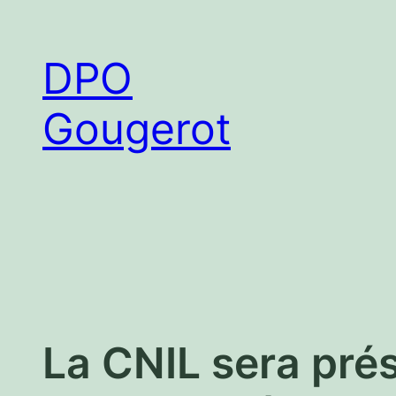
Aller
au
DPO
contenu
Gougerot
La CNIL sera pré