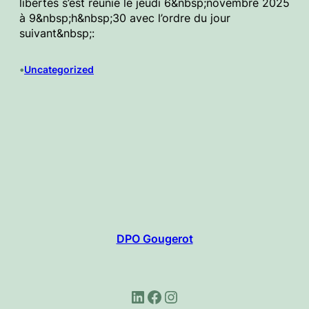
libertés s’est réunie le jeudi 6&nbsp;novembre 2025
à 9&nbsp;h&nbsp;30 avec l’ordre du jour
suivant&nbsp;:
•
Uncategorized
DPO Gougerot
LinkedIn
Facebook
Instagram