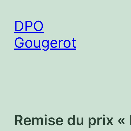
Aller
au
DPO
contenu
Gougerot
Remise du prix « 