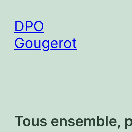
Aller
au
DPO
contenu
Gougerot
Tous ensemble, p