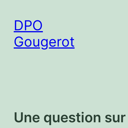
Aller
au
DPO
contenu
Gougerot
Une question sur